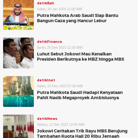
detikBali
Sabtu, 20 Jan 2024 12:06 WIB
Putra Mahkota Arab Saudi Siap Bantu
Bangun Gaza yang Hancur Lebur
detikFinance
Senin, 25 Des 2023 12:30 WIB
Luhut Sebut Jokowi Mau Kenalkan
Presiden Berikutnya ke MBZ hingga MBS
detikInet
Sabtu, 23 Des 2023 07:30 WIB
Putra Mahkota Saudi Hadapi Kenyataan
Pahit Nasib Megaproyek Ambisiusnya
detikNews
Selasa, 12 Des 2023 12:00 WIB
Jokowi Ceritakan Trik Rayu MBS Berujung
Tambahan Kuota Haji 20 Ribu Jemaah