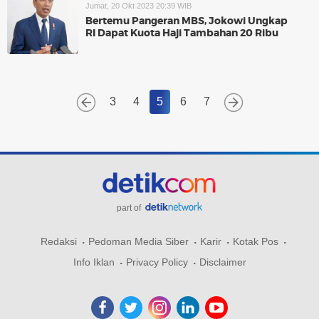
Jumat, 20 Okt 2023 20:39 WIB
Bertemu Pangeran MBS, Jokowi Ungkap
RI Dapat Kuota Haji Tambahan 20 Ribu
3
4
5
6
7
part of
Redaksi
Pedoman Media Siber
Karir
Kotak Pos
Info Iklan
Privacy Policy
Disclaimer