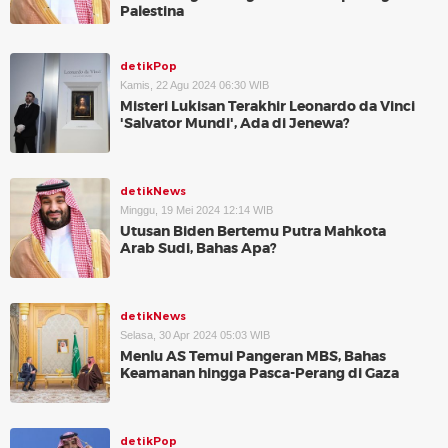
Palestina
detikPop
Kamis, 22 Agu 2024 06:30 WIB
Misteri Lukisan Terakhir Leonardo da Vinci
'Salvator Mundi', Ada di Jenewa?
detikNews
Minggu, 19 Mei 2024 12:14 WIB
Utusan Biden Bertemu Putra Mahkota
Arab Sudi, Bahas Apa?
detikNews
Selasa, 30 Apr 2024 05:03 WIB
Menlu AS Temui Pangeran MBS, Bahas
Keamanan hingga Pasca-Perang di Gaza
detikPop