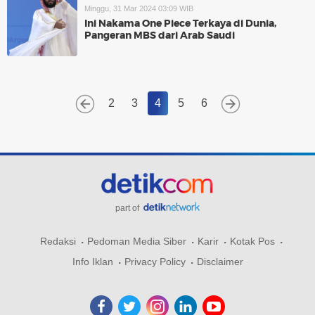
Minggu, 31 Mar 2024 03:09 WIB
Ini Nakama One Piece Terkaya di Dunia,
Pangeran MBS dari Arab Saudi
2
3
4
5
6
part of
Redaksi
Pedoman Media Siber
Karir
Kotak Pos
Info Iklan
Privacy Policy
Disclaimer