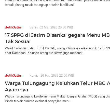
Orang tua siswa SD di Parepare meminta maaf setelah protes menu Maka
terkait pisang rusak terungkap setelah klarifikasi.
detikJatim
Senin, 02 Mar 2026 20:50 WIB
17 SPPG di Jatim Disanksi gegara Menu 
Tak Sesuai
Wakil Gubernur Jatim, Emil Dardak, mengonfirmasi sanksi untuk 17 SPP
saat Ramadan. Keluhan orang tua siswa juga mencuat.
detikJatim
Kamis, 26 Feb 2026 22:00 WIB
Warga Tulungagung Keluhkan Telur MBG 
Ayamnya
Warga Tulungagung keluhkan menu Makan Bergizi Gratis (MBG) yang disaj
Pihak terkait diminta evaluasi penyajian menu.