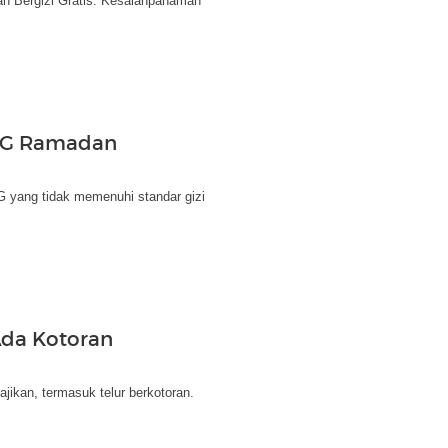
n Bergizi Gratis. Kesalahpahaman
MBG Ramadan
G yang tidak memenuhi standar gizi
Ada Kotoran
ikan, termasuk telur berkotoran.