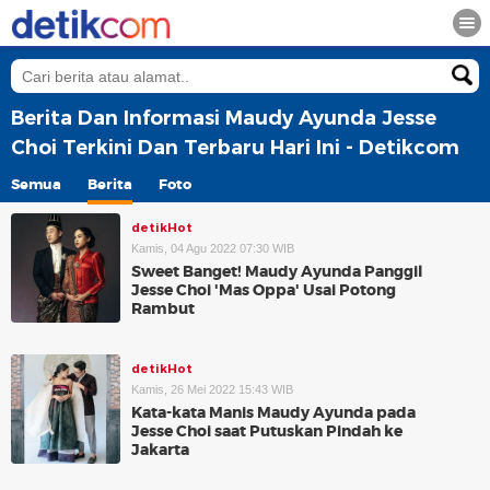
Berita Dan Informasi Maudy Ayunda Jesse
Choi Terkini Dan Terbaru Hari Ini - Detikcom
Semua
Berita
Foto
detikHot
Kamis, 04 Agu 2022 07:30 WIB
Sweet Banget! Maudy Ayunda Panggil
Jesse Choi 'Mas Oppa' Usai Potong
Rambut
detikHot
Kamis, 26 Mei 2022 15:43 WIB
Kata-kata Manis Maudy Ayunda pada
Jesse Choi saat Putuskan Pindah ke
Jakarta