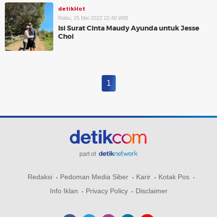
detikHot
Rabu, 25 Mei 2022 22:40 WIB
Isi Surat Cinta Maudy Ayunda untuk Jesse
Choi
1
part of
Redaksi
Pedoman Media Siber
Karir
Kotak Pos
Info Iklan
Privacy Policy
Disclaimer