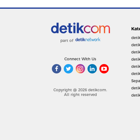
Kat
deti
part of
deti
deti
Connect With Us
deti
deti
deti
Sepa
deti
Copyright @ 2026 detikcom.
All right reserved
deti