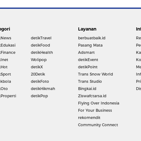
egori
Layanan
In
kNews
detikTravel
berbuatbaik.id
Re
kEdukasi
detikFood
Pasang Mata
Pe
kFinance
detikHealth
Adsmart
Ka
kInet
Wolipop
detikEvent
Ko
kHot
detikX
detikPoint
Me
kSport
20Detik
Trans Snow World
In
kbola
detikFoto
Trans Studio
Pr
kOto
detikHikmah
Bingkai.id
Di
kProperti
detikPop
Ziswafctarsa.id
Flying Over Indonesia
For Your Business
rekomendit
Community Connect