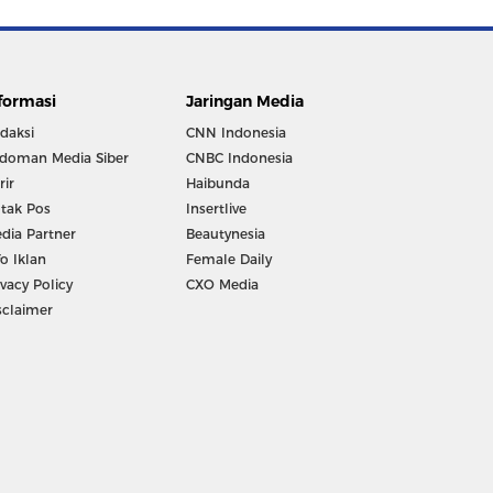
formasi
Jaringan Media
daksi
CNN Indonesia
doman Media Siber
CNBC Indonesia
rir
Haibunda
tak Pos
Insertlive
dia Partner
Beautynesia
fo Iklan
Female Daily
ivacy Policy
CXO Media
sclaimer