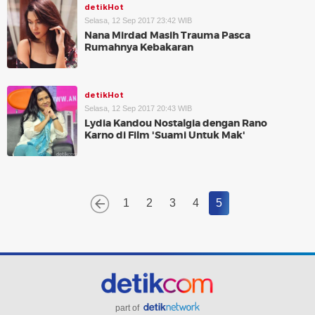
detikHot
Selasa, 12 Sep 2017 23:42 WIB
Nana Mirdad Masih Trauma Pasca
Rumahnya Kebakaran
detikHot
Selasa, 12 Sep 2017 20:43 WIB
Lydia Kandou Nostalgia dengan Rano
Karno di Film 'Suami Untuk Mak'
1
2
3
4
5
part of