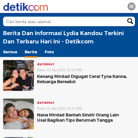
Berita Dan Informasi Lydia Kandou Terkini
Dan Terbaru Hari Ini - Detikcom
Semua
Berita
Foto
detikHot
Rabu, 01 Sep 2021 16:22 WIB
Kenang Mirdad Digugat Cerai Tyna Kanna,
Keluarga Bereaksi
detikHot
Rabu, 01 Sep 2021 15:47 WIB
Nana Mirdad Bantah Sindir Orang Lain
Usai Bagikan Tips Berumah Tangga