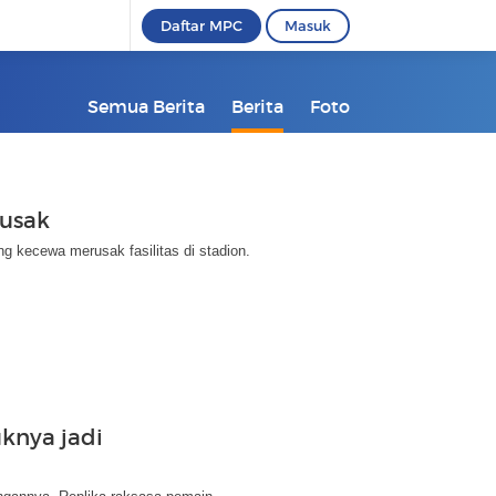
Daftar MPC
Masuk
Semua Berita
Berita
Foto
rusak
ng kecewa merusak fasilitas di stadion.
knya jadi