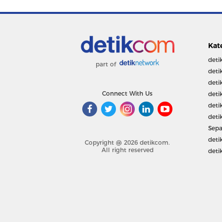
Kat
deti
part of
deti
deti
Connect With Us
deti
deti
deti
Sepa
deti
Copyright @ 2026 detikcom.
All right reserved
deti