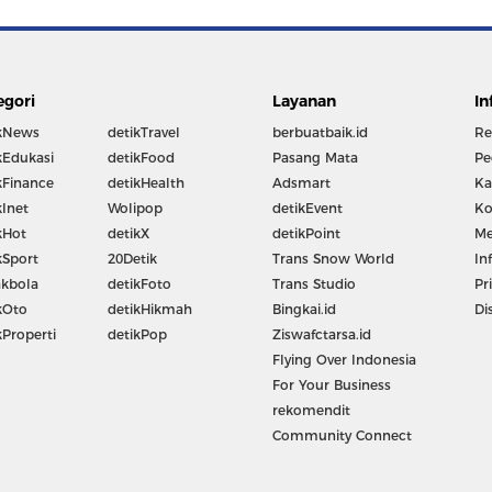
egori
Layanan
In
kNews
detikTravel
berbuatbaik.id
Re
kEdukasi
detikFood
Pasang Mata
Pe
kFinance
detikHealth
Adsmart
Ka
kInet
Wolipop
detikEvent
Ko
kHot
detikX
detikPoint
Me
kSport
20Detik
Trans Snow World
In
kbola
detikFoto
Trans Studio
Pr
kOto
detikHikmah
Bingkai.id
Di
kProperti
detikPop
Ziswafctarsa.id
Flying Over Indonesia
For Your Business
rekomendit
Community Connect