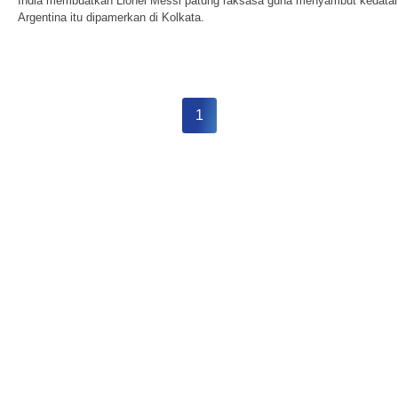
India membuatkan Lionel Messi patung raksasa guna menyambut kedata
Argentina itu dipamerkan di Kolkata.
1