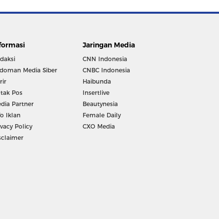
formasi
Jaringan Media
daksi
CNN Indonesia
doman Media Siber
CNBC Indonesia
rir
Haibunda
tak Pos
Insertlive
dia Partner
Beautynesia
fo Iklan
Female Daily
ivacy Policy
CXO Media
sclaimer