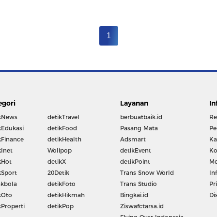
1
egori
Layanan
In
kNews
detikTravel
berbuatbaik.id
Re
kEdukasi
detikFood
Pasang Mata
Pe
kFinance
detikHealth
Adsmart
Ka
kInet
Wolipop
detikEvent
Ko
kHot
detikX
detikPoint
Me
kSport
20Detik
Trans Snow World
In
kbola
detikFoto
Trans Studio
Pr
kOto
detikHikmah
Bingkai.id
Di
kProperti
detikPop
Ziswafctarsa.id