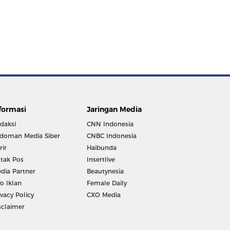
formasi
Jaringan Media
daksi
CNN Indonesia
doman Media Siber
CNBC Indonesia
rir
Haibunda
tak Pos
Insertlive
dia Partner
Beautynesia
fo Iklan
Female Daily
ivacy Policy
CXO Media
sclaimer