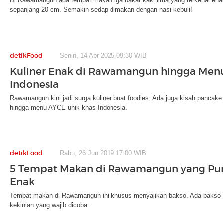
Di Rawamangun ada tempat makan iga bakar kaki lima yang terkenal ena
sepanjang 20 cm. Semakin sedap dimakan dengan nasi kebuli!
detikFood
Senin, 14 Apr 2025 09:30 WIB
Kuliner Enak di Rawamangun hingga Men
Indonesia
Rawamangun kini jadi surga kuliner buat foodies. Ada juga kisah pancake t
hingga menu AYCE unik khas Indonesia.
detikFood
Rabu, 26 Jun 2019 17:00 WIB
5 Tempat Makan di Rawamangun yang Pu
Enak
Tempat makan di Rawamangun ini khusus menyajikan bakso. Ada bakso 
kekinian yang wajib dicoba.