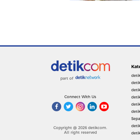
Kat
deti
part of
deti
deti
Connect With Us
deti
deti
deti
Sepa
deti
Copyright @ 2026 detikcom.
All right reserved
deti