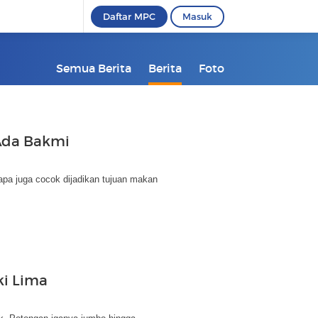
Daftar MPC
Masuk
Semua Berita
Berita
Foto
Ada Bakmi
apa juga cocok dijadikan tujuan makan
ki Lima