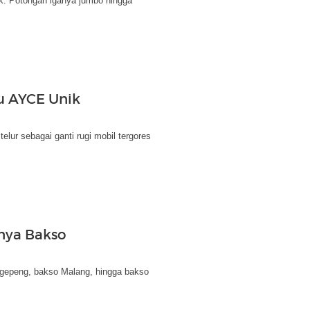
k. Potongan iganya jumbo hingga
u AYCE Unik
elur sebagai ganti rugi mobil tergores
nya Bakso
gepeng, bakso Malang, hingga bakso