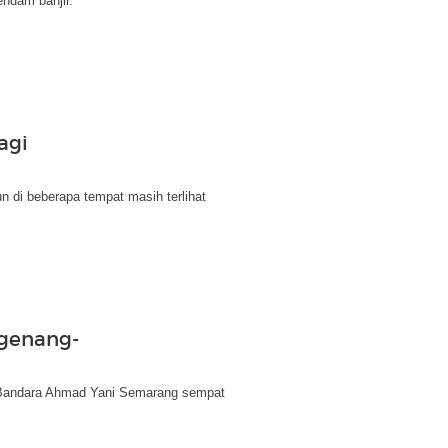
ndam banjir.
agi
 di beberapa tempat masih terlihat
rgenang-
. Bandara Ahmad Yani Semarang sempat