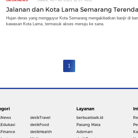
Jalanan dan Kota Lama Semarang Terenda
Hujan deras yang mengguyur Kota Semarang mengakibatkan banjir di banyak
kawasan Kota Lama, termasuk akses menuju ke sana.
1
egori
Layanan
In
kNews
detikTravel
berbuatbaik.id
Re
kEdukasi
detikFood
Pasang Mata
Pe
kFinance
detikHealth
Adsmart
Ka