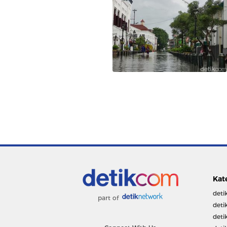
Kat
deti
part of
deti
deti