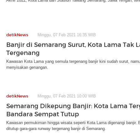
Akhir 2022, Kota Lama dan Stasiun Tawang Semarang, Jawa Tengah, tere
detikNews
Minggu, 07 Feb 2021 16:35 WIB
Banjir di Semarang Surut, Kota Lama Tak L
Tergenang
Kawasan Kota Lama yang semula tergenang banjir kini sudah surut, namun
menyisakan genangan.
detikNews
Minggu, 07 Feb 2021 10:00 WIB
Semarang Dikepung Banjir: Kota Lama Te
Bandara Sempat Tutup
Kawasan permukiman hingga wisata seperti Kota Lama digenangi banjir
ditutup gara-gara runway tergenang banjir di Semarang.