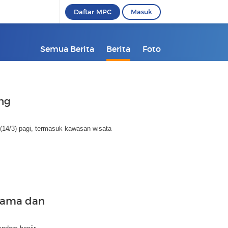
Daftar MPC
Masuk
Semua Berita
Berita
Foto
ng
(14/3) pagi, termasuk kawasan wisata
 Lama dan