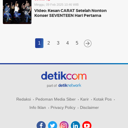
Minggu, 09 Feb 2025 10:46 WIB
Video: Kesan CARAT Setelah Nonton
Konser SEVENTEEN Hari Pertama
1
2
3
4
5
part of
Redaksi
Pedoman Media Siber
Karir
Kotak Pos
Info Iklan
Privacy Policy
Disclaimer