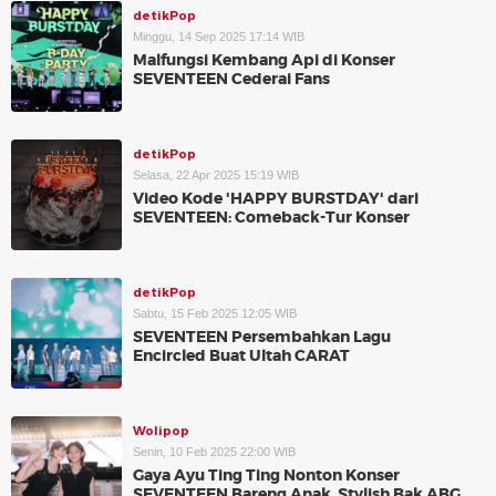
detikPop
Minggu, 14 Sep 2025 17:14 WIB
Malfungsi Kembang Api di Konser
SEVENTEEN Cederai Fans
detikPop
Selasa, 22 Apr 2025 15:19 WIB
Video Kode 'HAPPY BURSTDAY' dari
SEVENTEEN: Comeback-Tur Konser
detikPop
Sabtu, 15 Feb 2025 12:05 WIB
SEVENTEEN Persembahkan Lagu
Encircled Buat Ultah CARAT
Wolipop
Senin, 10 Feb 2025 22:00 WIB
Gaya Ayu Ting Ting Nonton Konser
SEVENTEEN Bareng Anak, Stylish Bak ABG