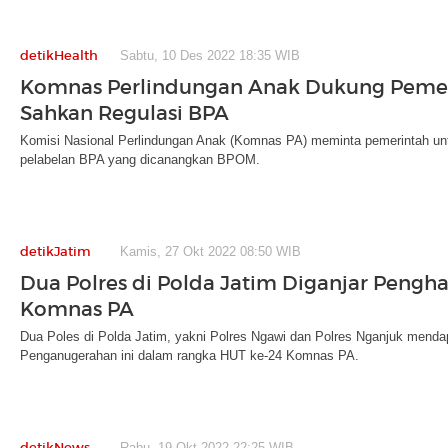
detikHealth
Sabtu, 10 Des 2022 18:35 WIB
Komnas Perlindungan Anak Dukung Peme
Sahkan Regulasi BPA
Komisi Nasional Perlindungan Anak (Komnas PA) meminta pemerintah un
pelabelan BPA yang dicanangkan BPOM.
detikJatim
Kamis, 27 Okt 2022 08:50 WIB
Dua Polres di Polda Jatim Diganjar Pengha
Komnas PA
Dua Poles di Polda Jatim, yakni Polres Ngawi dan Polres Nganjuk menda
Penganugerahan ini dalam rangka HUT ke-24 Komnas PA.
detikNews
Rabu, 19 Okt 2022 22:25 WIB