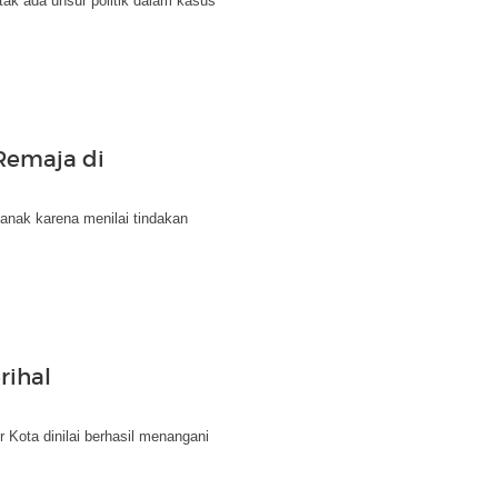
k ada unsur politik dalam kasus
 Remaja di
 anak karena menilai tindakan
rihal
Kota dinilai berhasil menangani