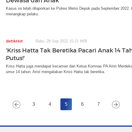
Dewasa dan Anak
Kasus ini telah dilaporkan ke Polres Metro Depok pada September 2022.
menangkap pelaku.
detikHot
Rabu, 28 Sep 2022 15:21 WIB
'Kriss Hatta Tak Beretika Pacari Anak 14 Ta
Putus!'
Kriss Hatta juga mendapat kecaman dari Ketua Komnas PA Arist Merdeka
umur 14 tahun. Arist mengatakan Kriss Hatta tak beretika.
3
4
5
6
7