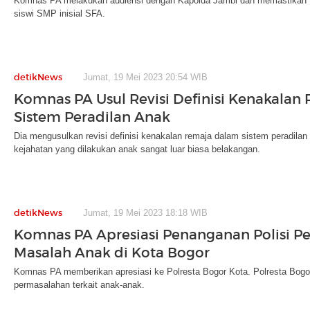
Komnas PA melakukan audiensi dengan Kapolda Jambi dan memastikan ta
siswi SMP inisial SFA.
detikNews
Jumat, 19 Mei 2023 20:54 WIB
Komnas PA Usul Revisi Definisi Kenakalan
Sistem Peradilan Anak
Dia mengusulkan revisi definisi kenakalan remaja dalam sistem peradilan
kejahatan yang dilakukan anak sangat luar biasa belakangan.
detikNews
Jumat, 19 Mei 2023 18:18 WIB
Komnas PA Apresiasi Penanganan Polisi Pe
Masalah Anak di Kota Bogor
Komnas PA memberikan apresiasi ke Polresta Bogor Kota. Polresta Bogor 
permasalahan terkait anak-anak.