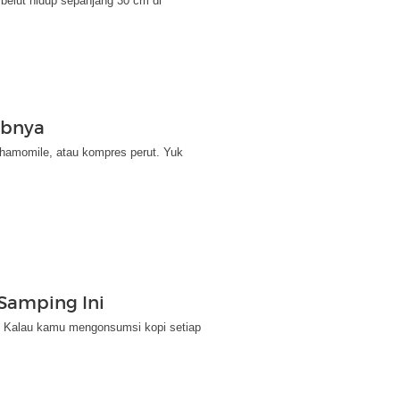
 belut hidup sepanjang 30 cm di
abnya
chamomile, atau kompres perut. Yuk
Samping Ini
. Kalau kamu mengonsumsi kopi setiap