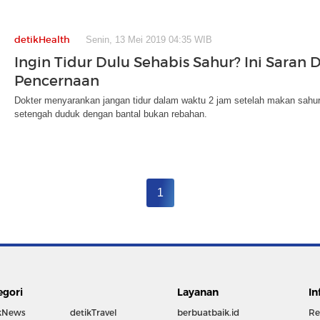
detikHealth
Senin, 13 Mei 2019 04:35 WIB
Ingin Tidur Dulu Sehabis Sahur? Ini Saran 
Pencernaan
Dokter menyarankan jangan tidur dalam waktu 2 jam setelah makan sahur. Bi
setengah duduk dengan bantal bukan rebahan.
1
egori
Layanan
In
kNews
detikTravel
berbuatbaik.id
Re