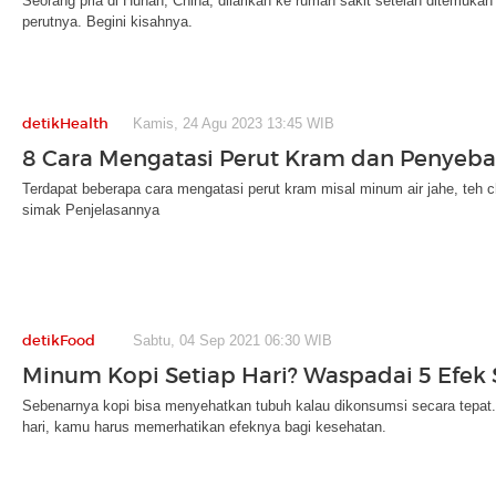
Seorang pria di Hunan, China, dilarikan ke rumah sakit setelah ditemukan
perutnya. Begini kisahnya.
detikHealth
Kamis, 24 Agu 2023 13:45 WIB
8 Cara Mengatasi Perut Kram dan Penyeb
Terdapat beberapa cara mengatasi perut kram misal minum air jahe, teh 
simak Penjelasannya
detikFood
Sabtu, 04 Sep 2021 06:30 WIB
Minum Kopi Setiap Hari? Waspadai 5 Efek 
Sebenarnya kopi bisa menyehatkan tubuh kalau dikonsumsi secara tepat
hari, kamu harus memerhatikan efeknya bagi kesehatan.