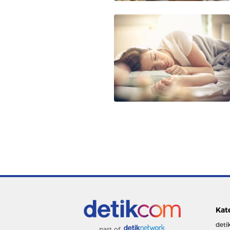
Kat
deti
part of