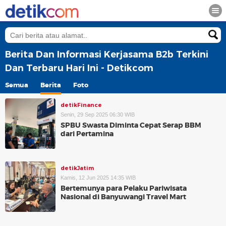
Berita Dan Informasi Kerjasama B2b Terkini
Dan Terbaru Hari Ini - Detikcom
Semua
Berita
Foto
detikFinance
Senin, 29 Sep 2025 06:30 WIB
SPBU Swasta Diminta Cepat Serap BBM
dari Pertamina
detikJatim
Kamis, 12 Jun 2025 14:35 WIB
Bertemunya para Pelaku Pariwisata
Nasional di Banyuwangi Travel Mart