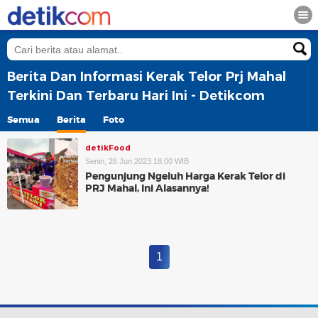
Berita Dan Informasi Kerak Telor Prj Mahal
Terkini Dan Terbaru Hari Ini - Detikcom
Semua
Berita
Foto
detikFood
Senin, 26 Jun 2023 18:00 WIB
Pengunjung Ngeluh Harga Kerak Telor di
PRJ Mahal, Ini Alasannya!
1