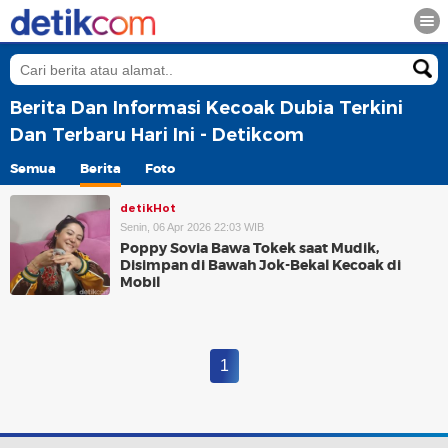
Berita Dan Informasi Kecoak Dubia Terkini
Dan Terbaru Hari Ini - Detikcom
Semua
Berita
Foto
detikHot
Senin, 06 Apr 2026 22:03 WIB
Poppy Sovia Bawa Tokek saat Mudik,
Disimpan di Bawah Jok-Bekal Kecoak di
Mobil
1