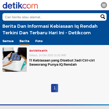
Berita Dan Informasi Kebiasaan Iq Rendah
Terkini Dan Terbaru Hari Ini - Detikcom
Semua
Berita
Foto
detikHealth
Selasa, 14 Okt 2025 11:02 WIB
11 Kebiasaan yang Disebut Jadi Ciri-ciri
Seseorang Punya IQ Rendah
1