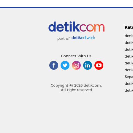
Kat
deti
part of
deti
deti
Connect With Us
deti
deti
deti
Sepa
deti
Copyright @ 2026 detikcom.
All right reserved
deti