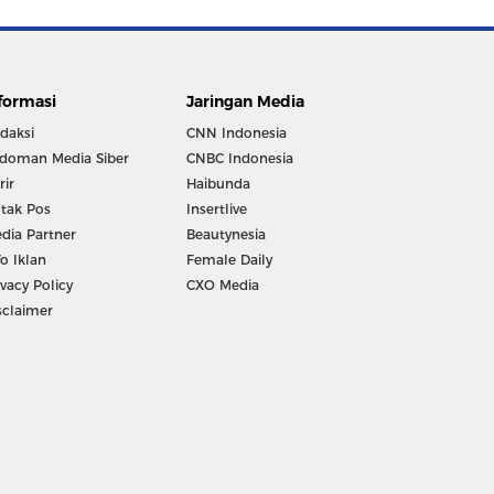
formasi
Jaringan Media
daksi
CNN Indonesia
doman Media Siber
CNBC Indonesia
rir
Haibunda
tak Pos
Insertlive
dia Partner
Beautynesia
fo Iklan
Female Daily
ivacy Policy
CXO Media
sclaimer