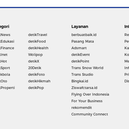
egori
Layanan
In
kNews
detikTravel
berbuatbaik.id
Re
kEdukasi
detikFood
Pasang Mata
Pe
kFinance
detikHealth
Adsmart
Ka
kInet
Wolipop
detikEvent
Ko
kHot
detikX
detikPoint
Me
kSport
20Detik
Trans Snow World
In
kbola
detikFoto
Trans Studio
Pr
kOto
detikHikmah
Bingkai.id
Di
kProperti
detikPop
Ziswafctarsa.id
Flying Over Indonesia
For Your Business
rekomendit
Community Connect