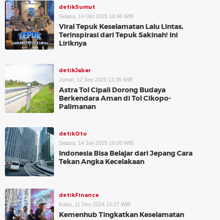
detikSumut
Selasa, 14 Okt 2025 10:46 WIB
Viral Tepuk Keselamatan Lalu Lintas,
Terinspirasi dari Tepuk Sakinah! Ini
Liriknya
detikJabar
Jumat, 12 Sep 2025 13:36 WIB
Astra Tol Cipali Dorong Budaya
Berkendara Aman di Tol Cikopo-
Palimanan
detikOto
Selasa, 14 Jan 2025 16:05 WIB
Indonesia Bisa Belajar dari Jepang Cara
Tekan Angka Kecelakaan
detikFinance
Rabu, 11 Des 2024 15:27 WIB
Kemenhub Tingkatkan Keselamatan