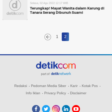
Selasa, 02 Agu 2022 12:17 WIB
Terungkap! Mayat Wanita dalam Karung di
Tanara Serang Dibunuh Suami
1
2
part of
Redaksi
Pedoman Media Siber
Karir
Kotak Pos
Info Iklan
Privacy Policy
Disclaimer