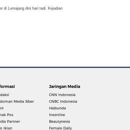
 di Lumajang dini hari tadi. Kejadian
formasi
Jaringan Media
daksi
CNN Indonesia
doman Media Siber
CNBC Indonesia
rir
Haibunda
tak Pos
Insertlive
dia Partner
Beautynesia
fo Iklan
Female Daily