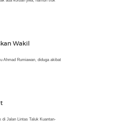
idak ada korban jiwa, namun truk
kan Wakil
u Ahmad Rumiawan, diduga akibat
t
 di Jalan Lintas Taluk Kuantan-