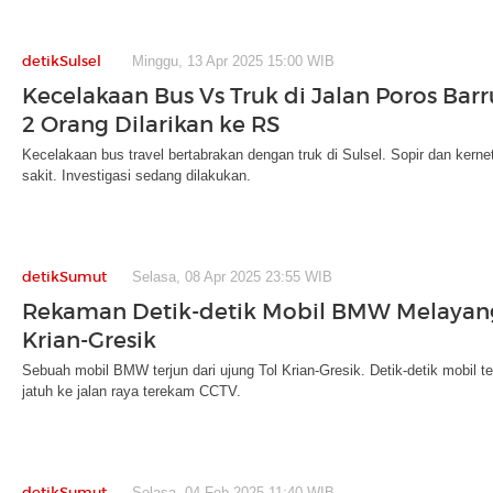
detikSulsel
Minggu, 13 Apr 2025 15:00 WIB
Kecelakaan Bus Vs Truk di Jalan Poros Barr
2 Orang Dilarikan ke RS
Kecelakaan bus travel bertabrakan dengan truk di Sulsel. Sopir dan kerne
sakit. Investigasi sedang dilakukan.
detikSumut
Selasa, 08 Apr 2025 23:55 WIB
Rekaman Detik-detik Mobil BMW Melayang
Krian-Gresik
Sebuah mobil BMW terjun dari ujung Tol Krian-Gresik. Detik-detik mobil te
jatuh ke jalan raya terekam CCTV.
detikSumut
Selasa, 04 Feb 2025 11:40 WIB