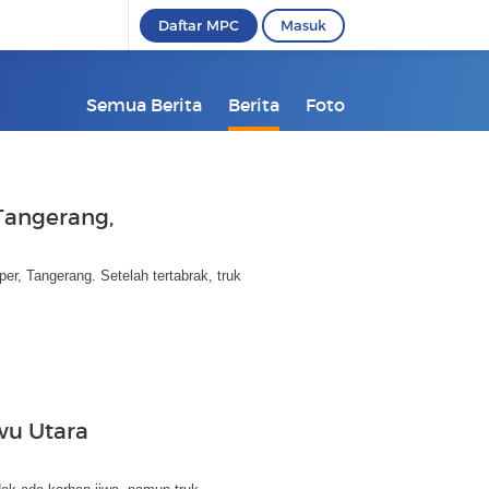
Daftar MPC
Masuk
Semua Berita
Berita
Foto
Tangerang,
er, Tangerang. Setelah tertabrak, truk
wu Utara