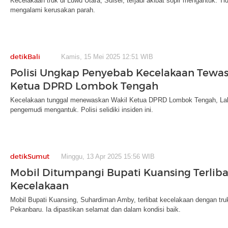
Kecelakaan truk di Luwu Utara, Sulsel, terjadi akibat sopir mengantuk. T
mengalami kerusakan parah.
detikBali
Kamis, 15 Mei 2025 12:51 WIB
Polisi Ungkap Penyebab Kecelakaan Tewas
Ketua DPRD Lombok Tengah
Kecelakaan tunggal menewaskan Wakil Ketua DPRD Lombok Tengah, Lal
pengemudi mengantuk. Polisi selidiki insiden ini.
detikSumut
Minggu, 13 Apr 2025 15:56 WIB
Mobil Ditumpangi Bupati Kuansing Terliba
Kecelakaan
Mobil Bupati Kuansing, Suhardiman Amby, terlibat kecelakaan dengan truk
Pekanbaru. Ia dipastikan selamat dan dalam kondisi baik.