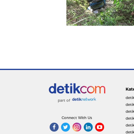
Kat
deti
part of
deti
deti
Connect With Us
deti
deti
deti