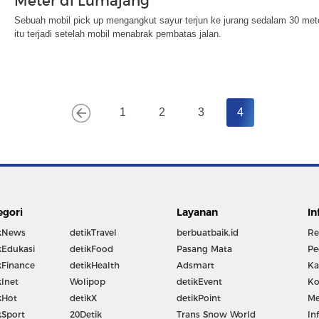
Meter di Lumajang
Sebuah mobil pick up mengangkut sayur terjun ke jurang sedalam 30 meter
itu terjadi setelah mobil menabrak pembatas jalan.
1
2
3
4
egori
Layanan
In
kNews
detikTravel
berbuatbaik.id
Re
kEdukasi
detikFood
Pasang Mata
Pe
kFinance
detikHealth
Adsmart
Ka
kInet
Wolipop
detikEvent
Ko
kHot
detikX
detikPoint
Me
kSport
20Detik
Trans Snow World
In