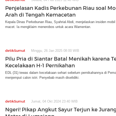
Penjelasan Kadis Perkebunan Riau soal Mo
Arah di Tengah Kemacetan
Kepala Dinas Perkebunan Riau, Syahrial Abdi, menjelaskan insiden mobi
macet. Ia mengklaim menerobos untuk acara Wamentan.
detikSumut
Minggu, 26 Jan 2025 08:00 WIB
Pilu Pria di Siantar Batal Menikah karena 
Kecelakaan H-1 Pernikahan
EDL (31) tewas dalam kecelakaan sehari sebelum pernikahannya di Pemata
menjemput calon istri. Penyebab masih diselidiki.
detikSumut
Jumat, 04 Okt 2024 23:40 WIB
Ngeri! Pikap Angkut Sayur Terjun ke Jura