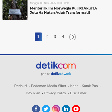
Minggu, 09 Nov 2025 10:38 WIB
Menteri Iklim Norwegia Puji RI Akui 1,4
Juta Ha Hutan Adat: Transformatif
1
2
3
4
part of
Redaksi
Pedoman Media Siber
Karir
Kotak Pos
Info Iklan
Privacy Policy
Disclaimer