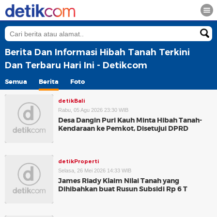
Berita Dan Informasi Hibah Tanah Terkini
Dan Terbaru Hari Ini - Detikcom
Semua
Berita
Foto
detikBali
Rabu, 05 Agu 2026 23:30 WIB
Desa Dangin Puri Kauh Minta Hibah Tanah-
Kendaraan ke Pemkot, Disetujui DPRD
detikProperti
Selasa, 26 Mei 2026 14:33 WIB
James Riady Klaim Nilai Tanah yang
Dihibahkan buat Rusun Subsidi Rp 6 T