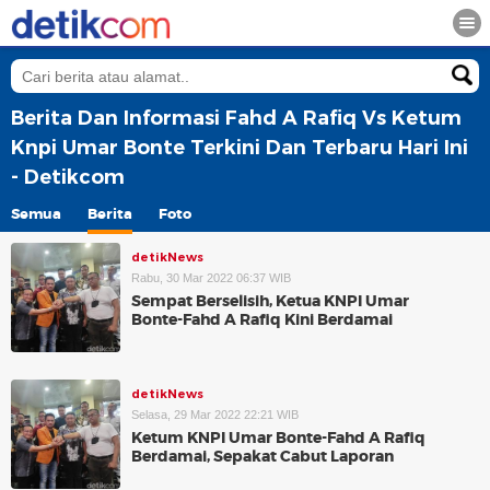
Berita Dan Informasi Fahd A Rafiq Vs Ketum
Knpi Umar Bonte Terkini Dan Terbaru Hari Ini
- Detikcom
Semua
Berita
Foto
detikNews
Rabu, 30 Mar 2022 06:37 WIB
Sempat Berselisih, Ketua KNPI Umar
Bonte-Fahd A Rafiq Kini Berdamai
detikNews
Selasa, 29 Mar 2022 22:21 WIB
Ketum KNPI Umar Bonte-Fahd A Rafiq
Berdamai, Sepakat Cabut Laporan