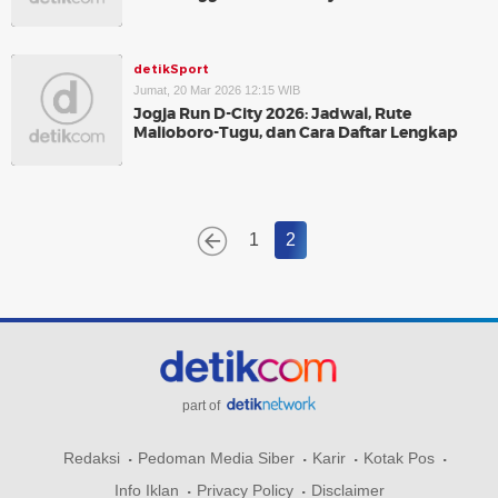
detikSport
Jumat, 20 Mar 2026 12:15 WIB
Jogja Run D-City 2026: Jadwal, Rute
Malioboro-Tugu, dan Cara Daftar Lengkap
1
2
part of
Redaksi
Pedoman Media Siber
Karir
Kotak Pos
Info Iklan
Privacy Policy
Disclaimer