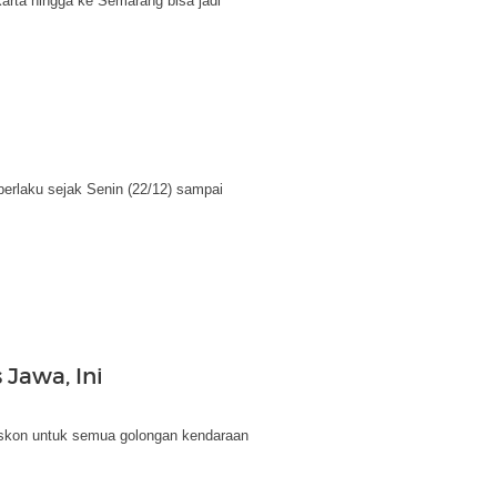
Jakarta hingga ke Semarang bisa jadi
berlaku sejak Senin (22/12) sampai
 Jawa, Ini
Diskon untuk semua golongan kendaraan