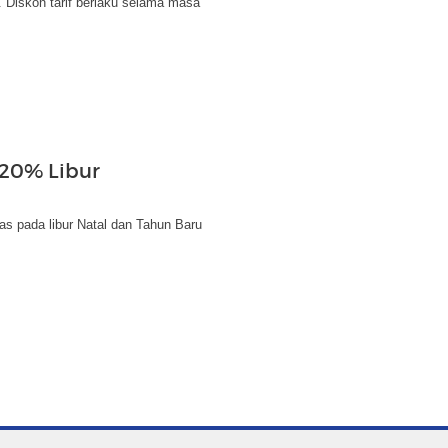
. Diskon tarif berlaku selama masa
 20% Libur
as pada libur Natal dan Tahun Baru