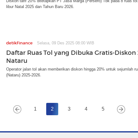
Diskon tarif 20% ditetapkan PT Jasa Marga (Persero) Tbk pada 8 ruas tol
libur Natal 2025 dan Tahun Baru 2026.
detikFinance
Selasa, 09 Des 2025 08:00 WIB
Daftar Ruas Tol yang Dibuka Gratis-Diskon
Nataru
Operator jalan tol akan memberikan diskon hingga 20% untuk sejumlah ru
(Nataru) 2025-2026.
1
2
3
4
5