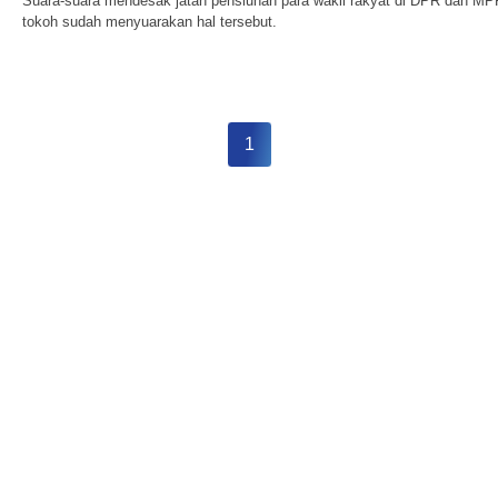
Suara-suara mendesak jatah pensiunan para wakil rakyat di DPR dan MP
tokoh sudah menyuarakan hal tersebut.
1