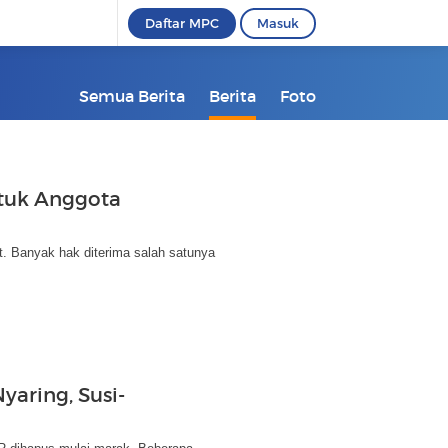
Daftar MPC
Masuk
Semua Berita
Berita
Foto
ntuk Anggota
. Banyak hak diterima salah satunya
aring, Susi-