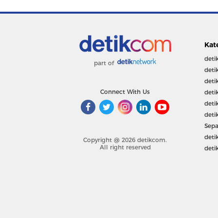
Kat
deti
part of
deti
deti
Connect With Us
deti
deti
deti
Sepa
deti
Copyright @ 2026 detikcom.
All right reserved
deti