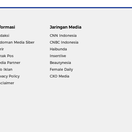
formasi
Jaringan Media
daksi
CNN Indonesia
doman Media Siber
CNBC Indonesia
rir
Haibunda
tak Pos
Insertlive
dia Partner
Beautynesia
fo Iklan
Female Daily
ivacy Policy
CXO Media
sclaimer