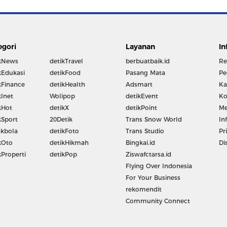
egori
Layanan
In
kNews
detikTravel
berbuatbaik.id
Re
kEdukasi
detikFood
Pasang Mata
Pe
kFinance
detikHealth
Adsmart
Ka
kInet
Wolipop
detikEvent
Ko
kHot
detikX
detikPoint
Me
kSport
20Detik
Trans Snow World
In
kbola
detikFoto
Trans Studio
Pr
kOto
detikHikmah
Bingkai.id
Di
kProperti
detikPop
Ziswafctarsa.id
Flying Over Indonesia
For Your Business
rekomendit
Community Connect