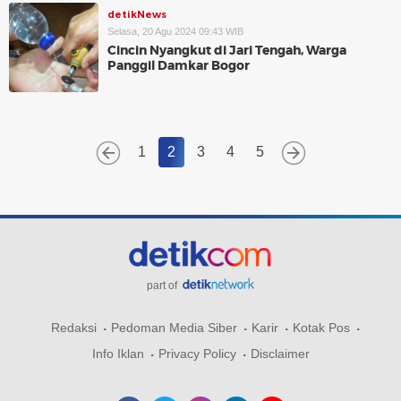
detikNews
Selasa, 20 Agu 2024 09:43 WIB
Cincin Nyangkut di Jari Tengah, Warga
Panggil Damkar Bogor
1
2
3
4
5
part of
Redaksi
Pedoman Media Siber
Karir
Kotak Pos
Info Iklan
Privacy Policy
Disclaimer