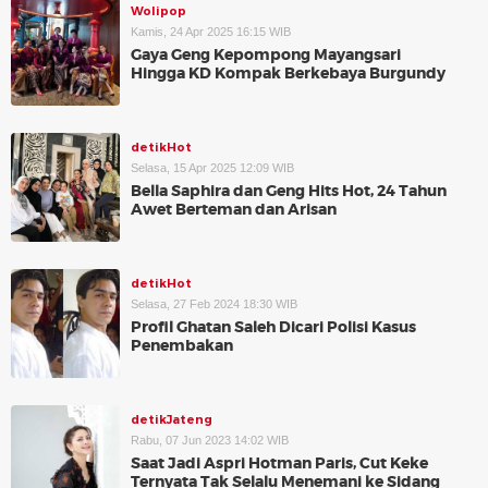
Wolipop
Kamis, 24 Apr 2025 16:15 WIB
Gaya Geng Kepompong Mayangsari
Hingga KD Kompak Berkebaya Burgundy
detikHot
Selasa, 15 Apr 2025 12:09 WIB
Bella Saphira dan Geng Hits Hot, 24 Tahun
Awet Berteman dan Arisan
detikHot
Selasa, 27 Feb 2024 18:30 WIB
Profil Ghatan Saleh Dicari Polisi Kasus
Penembakan
detikJateng
Rabu, 07 Jun 2023 14:02 WIB
Saat Jadi Aspri Hotman Paris, Cut Keke
Ternyata Tak Selalu Menemani ke Sidang