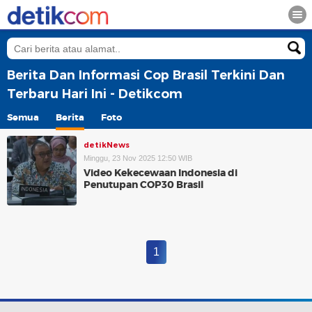
Berita Dan Informasi Cop Brasil Terkini Dan
Terbaru Hari Ini - Detikcom
Semua
Berita
Foto
detikNews
Minggu, 23 Nov 2025 12:50 WIB
Video Kekecewaan Indonesia di
Penutupan COP30 Brasil
1