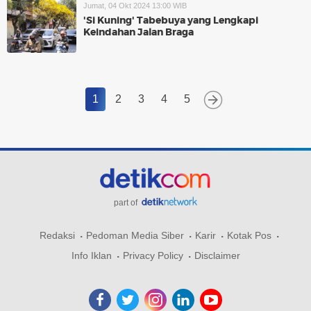
Jumat, 04 Okt 2024 13:00 WIB
'Si Kuning' Tabebuya yang Lengkapi
Keindahan Jalan Braga
1
2
3
4
5
part of
Redaksi
Pedoman Media Siber
Karir
Kotak Pos
Info Iklan
Privacy Policy
Disclaimer