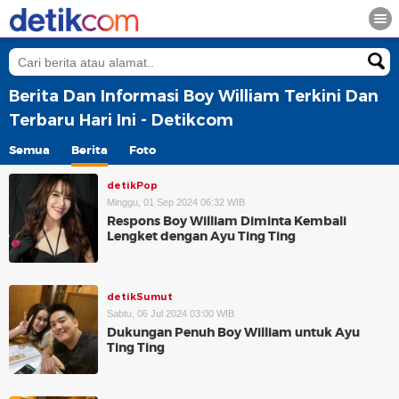
Berita Dan Informasi Boy William Terkini Dan
Terbaru Hari Ini - Detikcom
Semua
Berita
Foto
detikPop
Minggu, 01 Sep 2024 06:32 WIB
Respons Boy William Diminta Kembali
Lengket dengan Ayu Ting Ting
detikSumut
Sabtu, 06 Jul 2024 03:00 WIB
Dukungan Penuh Boy William untuk Ayu
Ting Ting