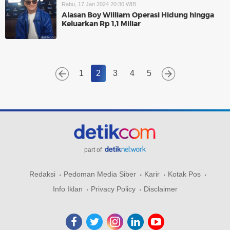
Rabu, 17 Jan 2024 20:30 WIB
Alasan Boy William Operasi Hidung hingga
Keluarkan Rp 1,1 Miliar
1
2
3
4
5
part of
Redaksi
Pedoman Media Siber
Karir
Kotak Pos
Info Iklan
Privacy Policy
Disclaimer