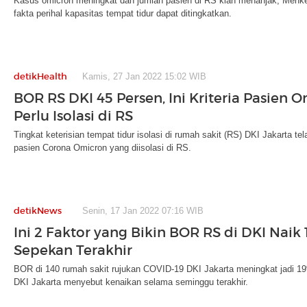
Kasus omicron meningkat dan jumlah pasien di RS kian menanjak, Menk
fakta perihal kapasitas tempat tidur dapat ditingkatkan.
detikHealth
Kamis, 27 Jan 2022 15:02 WIB
BOR RS DKI 45 Persen, Ini Kriteria Pasien 
Perlu Isolasi di RS
Tingkat keterisian tempat tidur isolasi di rumah sakit (RS) DKI Jakarta tel
pasien Corona Omicron yang diisolasi di RS.
detikNews
Senin, 17 Jan 2022 07:16 WIB
Ini 2 Faktor yang Bikin BOR RS di DKI Naik 
Sepekan Terakhir
BOR di 140 rumah sakit rujukan COVID-19 DKI Jakarta meningkat jadi
DKI Jakarta menyebut kenaikan selama seminggu terakhir.