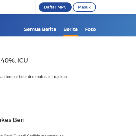
Daftar MPC
Masuk
Semua Berita
Berita
Foto
 40%, ICU
n tempat tidur di rumah sakit rujukan
nkes Beri