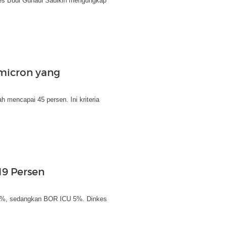
es Budi Gunadi Sadikin mengungkap
Omicron yang
ah mencapai 45 persen. Ini kriteria
19 Persen
 19%, sedangkan BOR ICU 5%. Dinkes