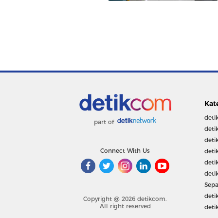
Kat
deti
part of
deti
deti
Connect With Us
deti
deti
deti
Sepa
deti
Copyright @ 2026 detikcom.
All right reserved
deti