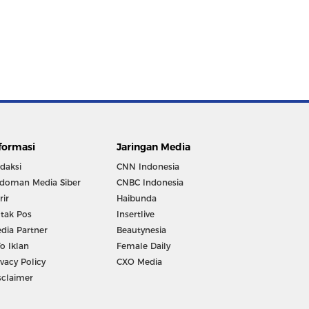
formasi
Jaringan Media
daksi
CNN Indonesia
doman Media Siber
CNBC Indonesia
rir
Haibunda
tak Pos
Insertlive
dia Partner
Beautynesia
fo Iklan
Female Daily
ivacy Policy
CXO Media
sclaimer