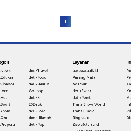
1
egori
Layanan
In
kNews
detikTravel
berbuatbaik.id
Re
kEdukasi
detikFood
Pasang Mata
Pe
kFinance
detikHealth
Adsmart
Ka
kInet
Wolipop
detikEvent
Ko
kHot
detikX
detikPoint
Me
kSport
20Detik
Trans Snow World
In
kbola
detikFoto
Trans Studio
Pr
kOto
detikHikmah
Bingkai.id
Di
kProperti
detikPop
Ziswafctarsa.id