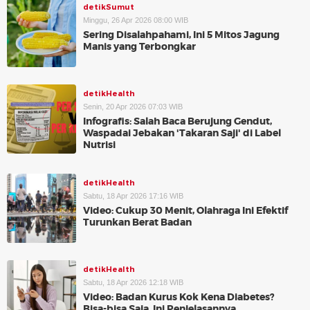
detikSumut
Minggu, 26 Apr 2026 08:00 WIB
Sering Disalahpahami, Ini 5 Mitos Jagung
Manis yang Terbongkar
detikHealth
Senin, 20 Apr 2026 07:03 WIB
Infografis: Salah Baca Berujung Gendut,
Waspadai Jebakan 'Takaran Saji' di Label
Nutrisi
detikHealth
Sabtu, 18 Apr 2026 17:16 WIB
Video: Cukup 30 Menit, Olahraga Ini Efektif
Turunkan Berat Badan
detikHealth
Sabtu, 18 Apr 2026 12:18 WIB
Video: Badan Kurus Kok Kena Diabetes?
Bisa-bisa Saja, Ini Penjelasannya