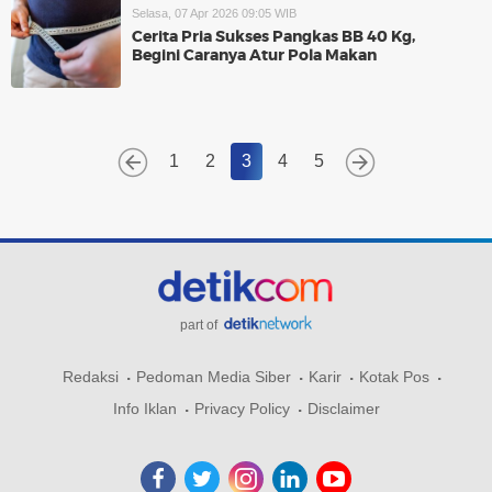
Selasa, 07 Apr 2026 09:05 WIB
Cerita Pria Sukses Pangkas BB 40 Kg,
Begini Caranya Atur Pola Makan
1
2
3
4
5
part of
Redaksi
Pedoman Media Siber
Karir
Kotak Pos
Info Iklan
Privacy Policy
Disclaimer