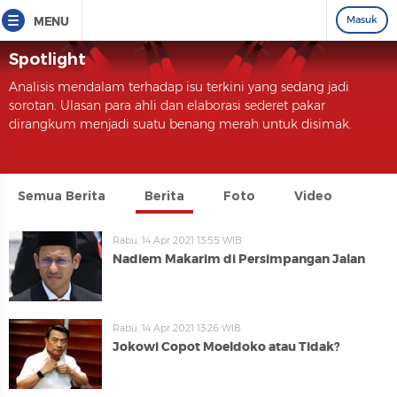
Masuk
MENU
Spotlight
Analisis mendalam terhadap isu terkini yang sedang jadi
sorotan. Ulasan para ahli dan elaborasi sederet pakar
dirangkum menjadi suatu benang merah untuk disimak.
Semua Berita
Berita
Foto
Video
Rabu, 14 Apr 2021 13:55 WIB
Nadiem Makarim di Persimpangan Jalan
Rabu, 14 Apr 2021 13:26 WIB
Jokowi Copot Moeldoko atau Tidak?