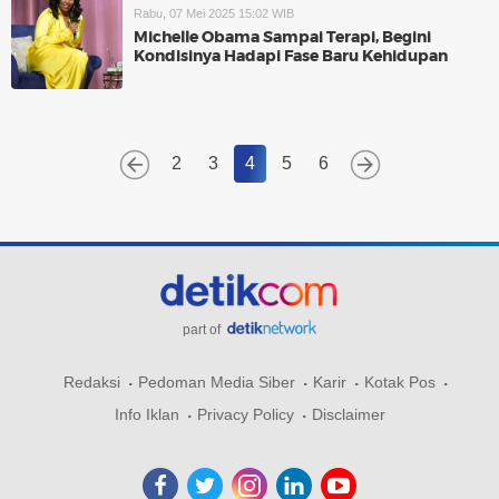
Rabu, 07 Mei 2025 15:02 WIB
Michelle Obama Sampai Terapi, Begini
Kondisinya Hadapi Fase Baru Kehidupan
2
3
4
5
6
part of
Redaksi
Pedoman Media Siber
Karir
Kotak Pos
Info Iklan
Privacy Policy
Disclaimer