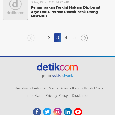
Sabtu, 13 Sep 2025 14:42 WIB
Penampakan Terkini Makam Diplomat
Arya Daru, Pernah Diacak-acak Orang
Misterius
1
2
3
4
5
part of
Redaksi
Pedoman Media Siber
Karir
Kotak Pos
Info Iklan
Privacy Policy
Disclaimer