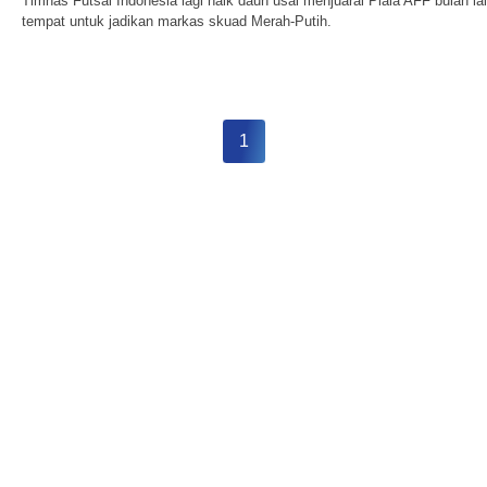
Timnas Futsal Indonesia lagi naik daun usai menjuarai Piala AFF bulan l
tempat untuk jadikan markas skuad Merah-Putih.
1