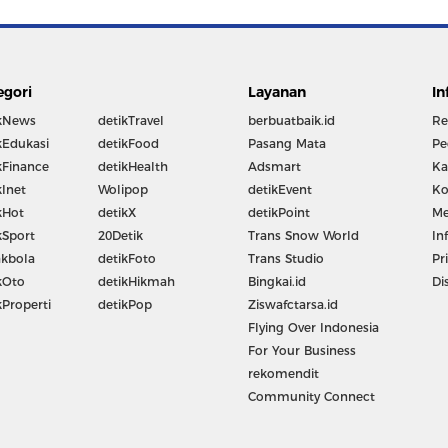
egori
Layanan
In
kNews
detikTravel
berbuatbaik.id
Re
kEdukasi
detikFood
Pasang Mata
Pe
kFinance
detikHealth
Adsmart
Ka
kInet
Wolipop
detikEvent
Ko
kHot
detikX
detikPoint
Me
kSport
20Detik
Trans Snow World
In
kbola
detikFoto
Trans Studio
Pr
kOto
detikHikmah
Bingkai.id
Di
kProperti
detikPop
Ziswafctarsa.id
Flying Over Indonesia
For Your Business
rekomendit
Community Connect