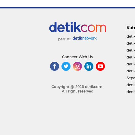
Kat
deti
part of
deti
deti
Connect With Us
deti
deti
deti
Sepa
deti
Copyright @ 2026 detikcom.
All right reserved
deti