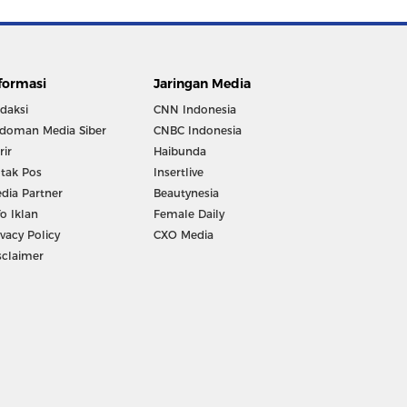
formasi
Jaringan Media
daksi
CNN Indonesia
doman Media Siber
CNBC Indonesia
rir
Haibunda
tak Pos
Insertlive
dia Partner
Beautynesia
fo Iklan
Female Daily
ivacy Policy
CXO Media
sclaimer