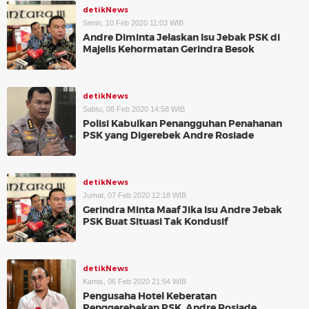
detikNews
Senin, 10 Feb 2020 11:03 WIB
Andre Diminta Jelaskan Isu Jebak PSK di
Majelis Kehormatan Gerindra Besok
detikNews
Sabtu, 08 Feb 2020 14:58 WIB
Polisi Kabulkan Penangguhan Penahanan
PSK yang Digerebek Andre Rosiade
detikNews
Jumat, 07 Feb 2020 12:18 WIB
Gerindra Minta Maaf Jika Isu Andre Jebak
PSK Buat Situasi Tak Kondusif
detikNews
Kamis, 06 Feb 2020 21:54 WIB
Pengusaha Hotel Keberatan
Penggerebekan PSK, Andre Rosiade