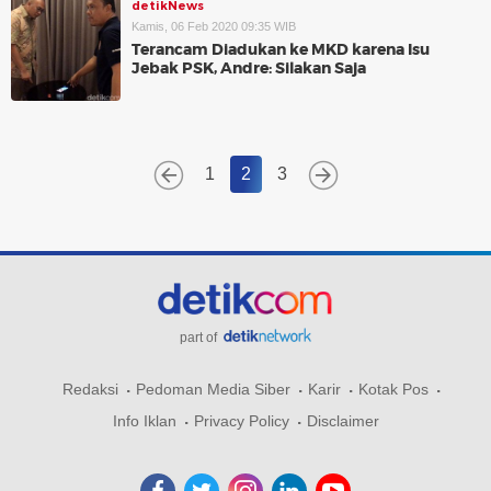
detikNews
Kamis, 06 Feb 2020 09:35 WIB
Terancam Diadukan ke MKD karena Isu
Jebak PSK, Andre: Silakan Saja
1
2
3
part of
Redaksi
Pedoman Media Siber
Karir
Kotak Pos
Info Iklan
Privacy Policy
Disclaimer