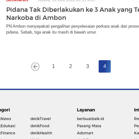
Pidana Tak Diberlakukan ke 3 Anak yang T
Narkoba di Ambon
PN Ambon menyepakati pengalihan penyelesaian perkara anak dari proses 
pidana. Sebab, tiga anak itu masih di bawah umur.
1
2
3
4
egori
Layanan
In
kNews
detikTravel
berbuatbaik.id
Re
kEdukasi
detikFood
Pasang Mata
Pe
kFinance
detikHealth
Adsmart
Ka