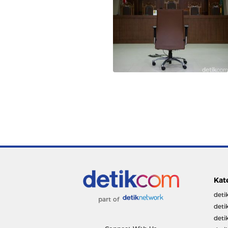
Kat
deti
part of
deti
deti