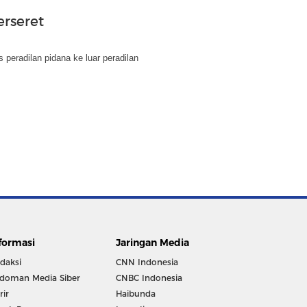
erseret
peradilan pidana ke luar peradilan
formasi
Jaringan Media
daksi
CNN Indonesia
doman Media Siber
CNBC Indonesia
rir
Haibunda