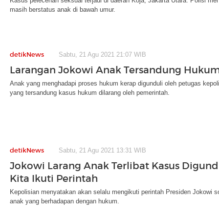
Kasus pelecehan seksual terjadi di daerah Koja, Jakarta Utara. Polisi 
masih berstatus anak di bawah umur.
detikNews
Sabtu, 21 Agu 2021 21:07 WIB
Larangan Jokowi Anak Tersandung Hukum
Anak yang menghadapi proses hukum kerap digunduli oleh petugas kepoli
yang tersandung kasus hukum dilarang oleh pemerintah.
detikNews
Sabtu, 21 Agu 2021 13:31 WIB
Jokowi Larang Anak Terlibat Kasus Digundul
Kita Ikuti Perintah
Kepolisian menyatakan akan selalu mengikuti perintah Presiden Jokowi s
anak yang berhadapan dengan hukum.