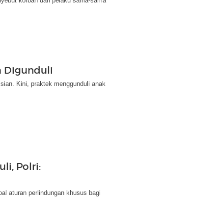
menyebut korban dan pelaku sama-sama
 Digunduli
sian. Kini, praktek menggunduli anak
i, Polri:
oal aturan perlindungan khusus bagi