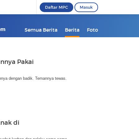
Daftar MPC
Masuk
com
Semua Berita
Berita
Foto
annya Pakai
nnya dengan badik. Temannya tewas.
Anak di