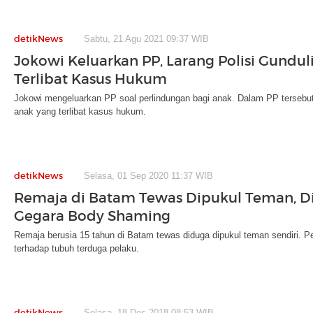
detikNews
Sabtu, 21 Agu 2021 09:37 WIB
Jokowi Keluarkan PP, Larang Polisi Gundul
Terlibat Kasus Hukum
Jokowi mengeluarkan PP soal perlindungan bagi anak. Dalam PP tersebut 
anak yang terlibat kasus hukum.
detikNews
Selasa, 01 Sep 2020 11:37 WIB
Remaja di Batam Tewas Dipukul Teman, D
Gegara Body Shaming
Remaja berusia 15 tahun di Batam tewas diduga dipukul teman sendiri. Peri
terhadap tubuh terduga pelaku.
detikNews
Selasa, 18 Des 2018 08:53 WIB