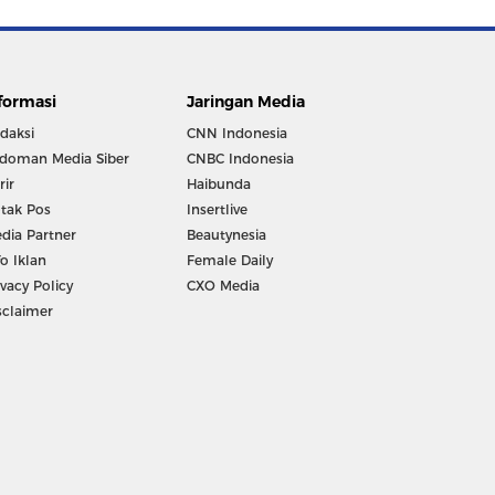
formasi
Jaringan Media
daksi
CNN Indonesia
doman Media Siber
CNBC Indonesia
rir
Haibunda
tak Pos
Insertlive
dia Partner
Beautynesia
fo Iklan
Female Daily
ivacy Policy
CXO Media
sclaimer