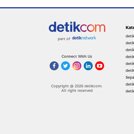
Kat
deti
part of
deti
deti
Connect With Us
deti
deti
deti
Sepa
deti
Copyright @ 2026 detikcom.
All right reserved
deti