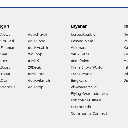
egori
Layanan
In
kNews
detikTravel
berbuatbaik.id
Re
kEdukasi
detikFood
Pasang Mata
Pe
kFinance
detikHealth
Adsmart
Ka
kInet
Wolipop
detikEvent
Ko
kHot
detikX
detikPoint
Me
kSport
20Detik
Trans Snow World
In
kbola
detikFoto
Trans Studio
Pr
kOto
detikHikmah
Bingkai.id
Di
kProperti
detikPop
Ziswafctarsa.id
Flying Over Indonesia
For Your Business
rekomendit
Community Connect