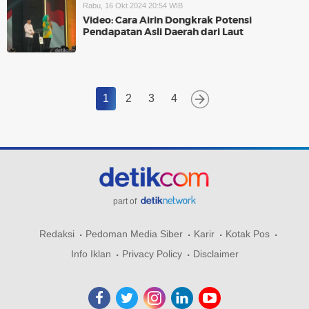
Rabu, 16 Okt 2024 20:54 WIB
Video: Cara Airin Dongkrak Potensi
Pendapatan Asli Daerah dari Laut
1
2
3
4
part of
Redaksi
Pedoman Media Siber
Karir
Kotak Pos
Info Iklan
Privacy Policy
Disclaimer