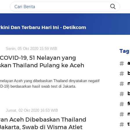
kini Dan Terbaru Hari Ini - Detikcom
Senin, 05 Okt 2020 15:59 WIB
Tag 
 COVID-19, 51 Nelayan yang
#a
kan Thailand Pulang ke Aceh
#b
nelayan Aceh yang dibebaskan Thailand dinyatakan negatif
#n
-19) berdasarkan hasil swab test di Jakarta.
#b
#f
Jumat, 02 Okt 2020 16:53 WIB
#n
yan Aceh Dibebaskan Thailand
#t
 Jakarta, Swab di Wisma Atlet