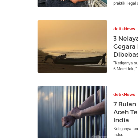
praktik ilegal
detikNews
3 Nelay
Gegara 
Dibeba
"Ketiganya su
5 Maret lalu
detikNews
7 Bulan
Aceh Te
India
Ketiganya ter
India.