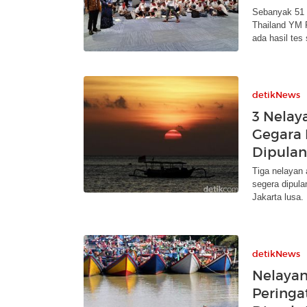
Sebanyak 51 
Thailand YM R
ada hasil tes
detikNews
3 Nelay
Gegara 
Dipula
Tiga nelayan 
segera dipula
Jakarta lusa.
detikNews
Nelayan
Peringa