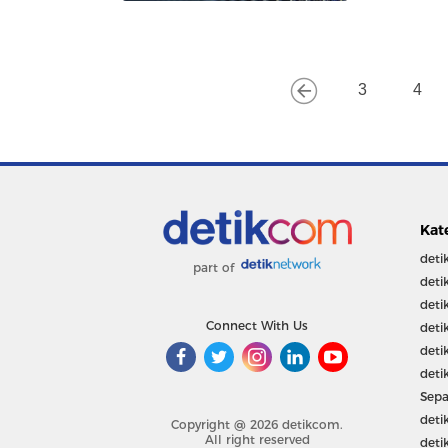
3
4
Kat
deti
part of
deti
deti
Connect With Us
deti
deti
deti
Sepa
deti
Copyright @ 2026 detikcom.
All right reserved
deti