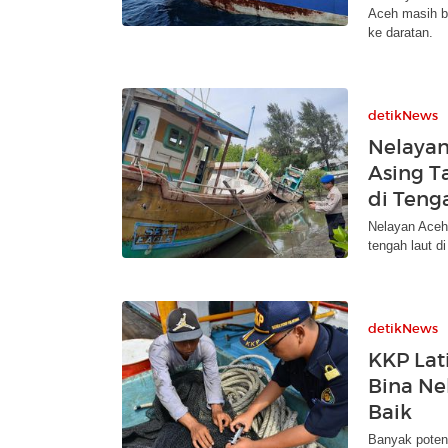
Aceh masih be
ke daratan.
detikNews
Nelayan
Asing 
di Teng
Nelayan Aceh
tengah laut d
detikNews
KKP Lat
Bina Ne
Baik
Banyak potens