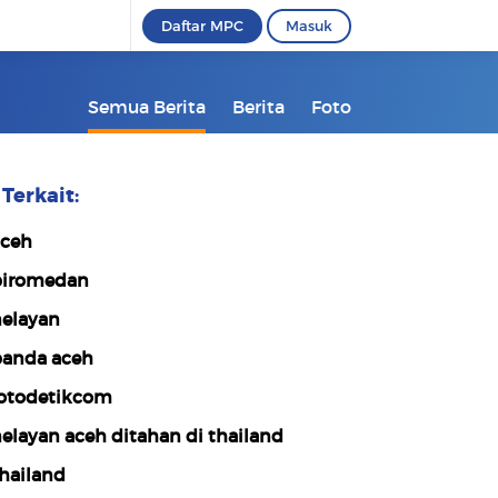
Daftar MPC
Masuk
Semua Berita
Berita
Foto
Terkait:
ceh
iromedan
elayan
anda aceh
otodetikcom
elayan aceh ditahan di thailand
hailand