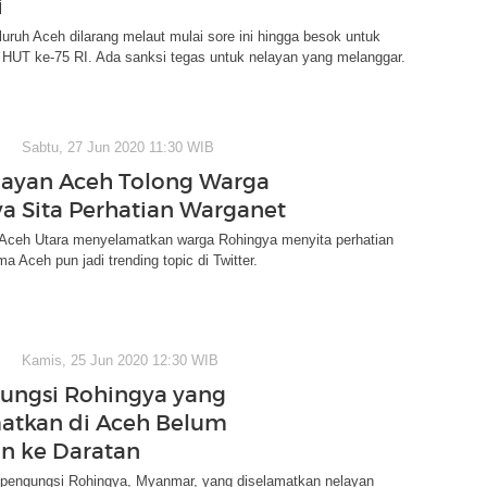
i
luruh Aceh dilarang melaut mulai sore ini hingga besok untuk
 HUT ke-75 RI. Ada sanksi tegas untuk nelayan yang melanggar.
Sabtu, 27 Jun 2020 11:30 WIB
layan Aceh Tolong Warga
a Sita Perhatian Warganet
 Aceh Utara menyelamatkan warga Rohingya menyita perhatian
a Aceh pun jadi trending topic di Twitter.
Kamis, 25 Jun 2020 12:30 WIB
ungsi Rohingya yang
atkan di Aceh Belum
an ke Daratan
pengungsi Rohingya, Myanmar, yang diselamatkan nelayan