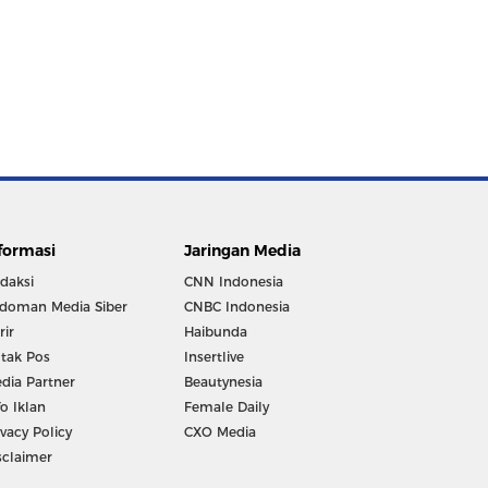
formasi
Jaringan Media
daksi
CNN Indonesia
doman Media Siber
CNBC Indonesia
rir
Haibunda
tak Pos
Insertlive
dia Partner
Beautynesia
fo Iklan
Female Daily
ivacy Policy
CXO Media
sclaimer