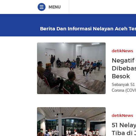
MENU
Berita Dan Informasi Nelayan Aceh Ter
detikNews
Negatif
Dibebas
Besok
Sebanyak 51 
Corona (COVID
detikNews
51 Nela
Tiba di