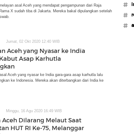
#i
nelayan asal Aceh yang mendapat pengampunan dari Raja
ama X sudah tiba di Jakarta. Mereka bakal dipulangkan setelah
#r
 swab.
#a
Jumat, 02 Okt 2020 12:40 WIB
an Aceh yang Nyasar ke India
Kabut Asap Karhutla
ngkan
asal Aceh yang nyasar ke India gara-gara asap karhutla lalu
ngkan ke Indonesia. Mereka akan diterbangkan dari India ke
Minggu, 16 Agu 2020 16:49 WIB
 Aceh Dilarang Melaut Saat
tan HUT RI Ke-75, Melanggar