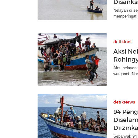
Disanks
Nelayan di se
memperingati
detikInet
Aksi Ne
Rohingy
Aksi nelayan
warganet. Nam
detikNews
94 Peng
Diselam
Diizink
Sebanyak 94 