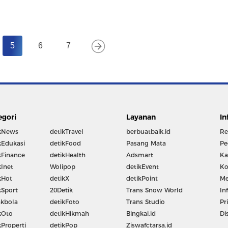
5
6
7
egori
Layanan
In
kNews
detikTravel
berbuatbaik.id
Re
kEdukasi
detikFood
Pasang Mata
Pe
kFinance
detikHealth
Adsmart
Ka
kInet
Wolipop
detikEvent
Ko
kHot
detikX
detikPoint
Me
kSport
20Detik
Trans Snow World
In
kbola
detikFoto
Trans Studio
Pr
kOto
detikHikmah
Bingkai.id
Di
kProperti
detikPop
Ziswafctarsa.id