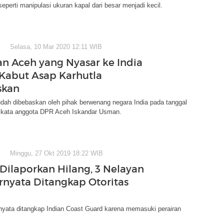
 seperti manipulasi ukuran kapal dari besar menjadi kecil.
Selasa, 10 Mar 2020 12:11 WIB
an Aceh yang Nyasar ke India
Kabut Asap Karhutla
skan
dah dibebaskan oleh pihak berwenang negara India pada tanggal
," kata anggota DPR Aceh Iskandar Usman.
Minggu, 27 Okt 2019 18:22 WIB
 Dilaporkan Hilang, 3 Nelayan
rnyata Ditangkap Otoritas
nyata ditangkap Indian Coast Guard karena memasuki perairan