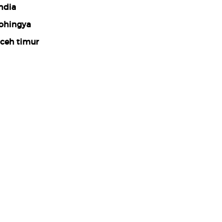
ndia
ohingya
ceh timur