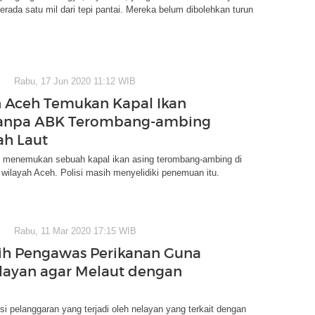
rada satu mil dari tepi pantai. Mereka belum dibolehkan turun
Rabu, 17 Jun 2020 11:12 WIB
 Aceh Temukan Kapal Ikan
Tanpa ABK Terombang-ambing
ah Laut
 menemukan sebuah kapal ikan asing terombang-ambing di
i wilayah Aceh. Polisi masih menyelidiki penemuan itu.
Rabu, 11 Mar 2020 17:15 WIB
ih Pengawas Perikanan Guna
layan agar Melaut dengan
i pelanggaran yang terjadi oleh nelayan yang terkait dengan