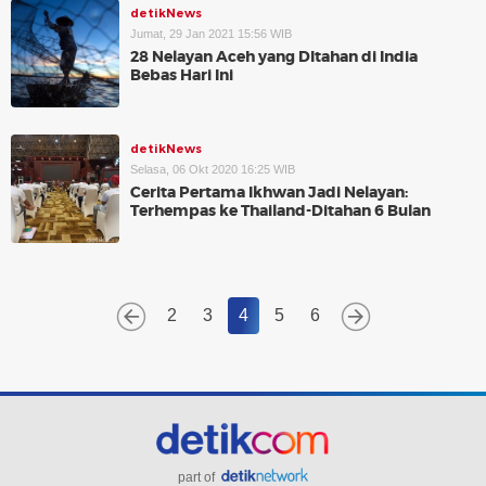
detikNews
Jumat, 29 Jan 2021 15:56 WIB
28 Nelayan Aceh yang DItahan di India
Bebas Hari Ini
detikNews
Selasa, 06 Okt 2020 16:25 WIB
Cerita Pertama Ikhwan Jadi Nelayan:
Terhempas ke Thailand-Ditahan 6 Bulan
2
3
4
5
6
part of