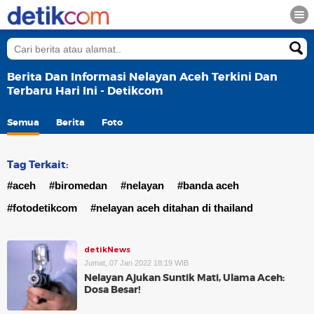
Berita Dan Informasi Nelayan Aceh Terkini Dan
Terbaru Hari Ini - Detikcom
Semua
Berita
Foto
Tag Terkait:
#aceh
#biromedan
#nelayan
#banda aceh
#fotodetikcom
#nelayan aceh ditahan di thailand
detikNews
Jumat, 07 Jan 2022 18:19 WIB
Nelayan Ajukan Suntik Mati, Ulama Aceh:
Dosa Besar!