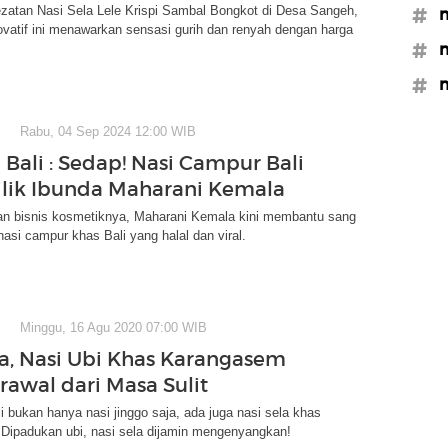
zatan Nasi Sela Lele Krispi Sambal Bongkot di Desa Sangeh,
#m
ovatif ini menawarkan sensasi gurih dan renyah dengan harga
#m
#m
Rabu, 04 Sep 2024 12:00 WIB
 Bali : Sedap! Nasi Campur Bali
ilik Ibunda Maharani Kemala
n bisnis kosmetiknya, Maharani Kemala kini membantu sang
 nasi campur khas Bali yang halal dan viral.
Minggu, 16 Agu 2020 07:00 WIB
la, Nasi Ubi Khas Karangasem
rawal dari Masa Sulit
i bukan hanya nasi jinggo saja, ada juga nasi sela khas
Dipadukan ubi, nasi sela dijamin mengenyangkan!