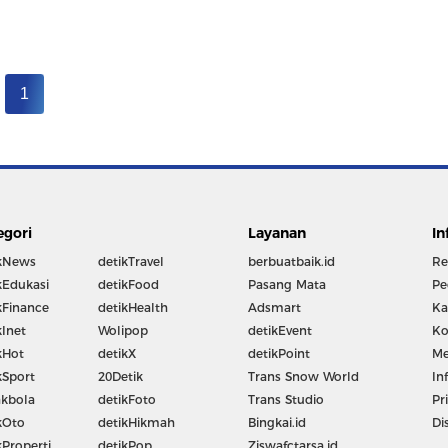
1
egori
Layanan
In
kNews
detikTravel
berbuatbaik.id
Re
kEdukasi
detikFood
Pasang Mata
Pe
kFinance
detikHealth
Adsmart
Ka
kInet
Wolipop
detikEvent
Ko
kHot
detikX
detikPoint
Me
kSport
20Detik
Trans Snow World
In
kbola
detikFoto
Trans Studio
Pr
kOto
detikHikmah
Bingkai.id
Di
kProperti
detikPop
Ziswafctarsa.id