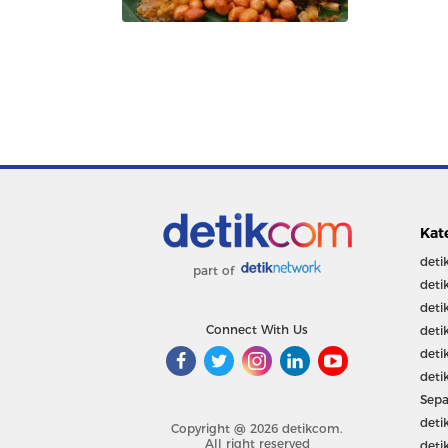
Kat
deti
part of
deti
deti
Connect With Us
deti
deti
deti
Sepa
deti
Copyright @ 2026 detikcom.
All right reserved
deti