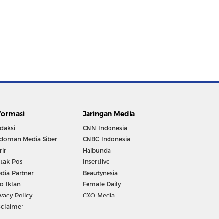
formasi
Jaringan Media
daksi
CNN Indonesia
doman Media Siber
CNBC Indonesia
rir
Haibunda
tak Pos
Insertlive
dia Partner
Beautynesia
fo Iklan
Female Daily
ivacy Policy
CXO Media
sclaimer