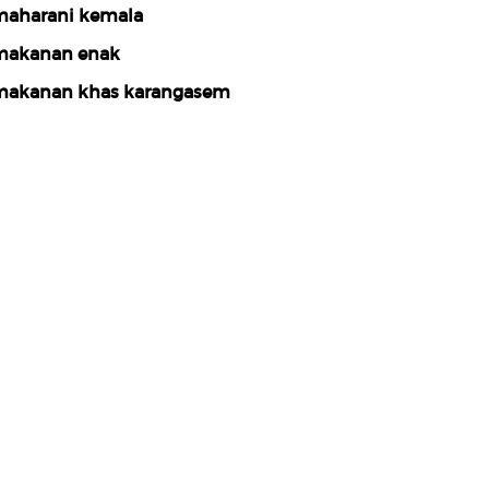
aharani kemala
akanan enak
akanan khas karangasem