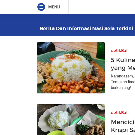
MENU
Berita Dan Informasi Nasi Sela Terkini
detikBali
5 Kulin
yang M
Karangasem, B
Temukan lima
berkunjung!
detikBali
Mencici
Krispi 