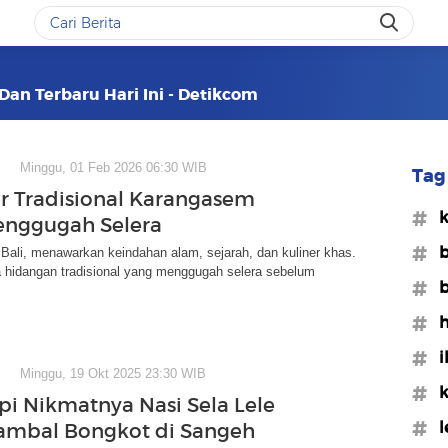
 Dan Terbaru Hari Ini - Detikcom
Minggu, 01 Feb 2026 06:30 WIB
Tag 
er Tradisional Karangasem
#k
enggugah Selera
#b
ali, menawarkan keindahan alam, sejarah, dan kuliner khas.
 hidangan tradisional yang menggugah selera sebelum
#b
#h
#i
Minggu, 19 Okt 2025 23:30 WIB
#k
pi Nikmatnya Nasi Sela Lele
#l
Sambal Bongkot di Sangeh