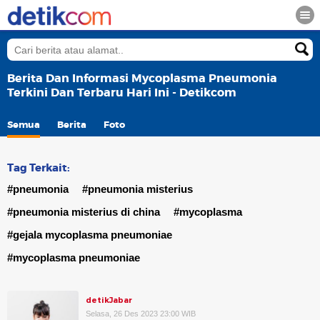
Berita Dan Informasi Mycoplasma Pneumonia
Terkini Dan Terbaru Hari Ini - Detikcom
Semua
Berita
Foto
Tag Terkait:
#pneumonia
#pneumonia misterius
#pneumonia misterius di china
#mycoplasma
#gejala mycoplasma pneumoniae
#mycoplasma pneumoniae
detikJabar
Selasa, 26 Des 2023 23:00 WIB