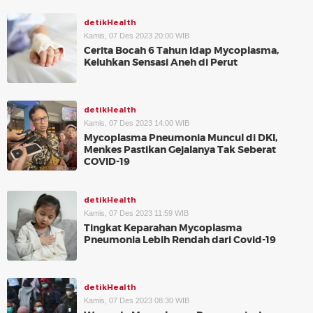
detikHealth
Kamis, 07 Des 2023 20:00 WIB
Cerita Bocah 6 Tahun Idap Mycoplasma,
Keluhkan Sensasi Aneh di Perut
detikHealth
Kamis, 07 Des 2023 14:00 WIB
Mycoplasma Pneumonia Muncul di DKI,
Menkes Pastikan Gejalanya Tak Seberat
COVID-19
detikHealth
Kamis, 07 Des 2023 11:59 WIB
Tingkat Keparahan Mycoplasma
Pneumonia Lebih Rendah dari Covid-19
detikHealth
Kamis, 07 Des 2023 08:30 WIB