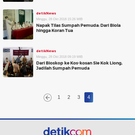
detikNews
Minggu, 28 Okt 2018 15:26 WIB
Napak Tilas Sumpah Pemuda: Dari Biola
hingga Koran Tua
detikNews
Minggu, 28 Okt 2018 09:19 WIB
Dari Bioskop ke Kos-kosan Sie Kok Liong,
Jadilah Sumpah Pemuda
1
2
3
4