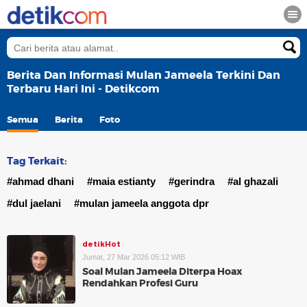
Berita Dan Informasi Mulan Jameela Terkini Dan
Terbaru Hari Ini - Detikcom
Semua
Berita
Foto
Tag Terkait:
#ahmad dhani
#maia estianty
#gerindra
#al ghazali
#dul jaelani
#mulan jameela anggota dpr
detikHot
Jumat, 27 Mar 2026 05:12 WIB
Soal Mulan Jameela Diterpa Hoax
Rendahkan Profesi Guru