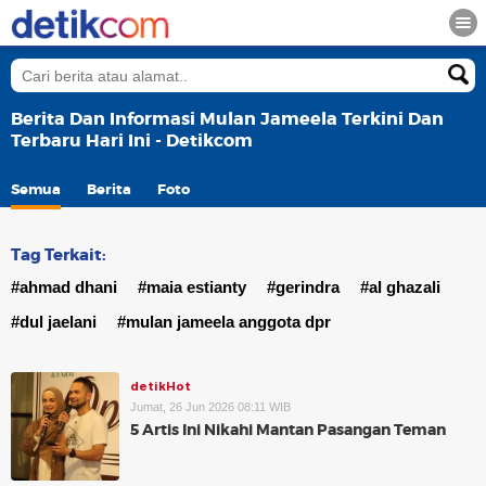
Berita Dan Informasi Mulan Jameela Terkini Dan
Terbaru Hari Ini - Detikcom
Semua
Berita
Foto
Tag Terkait:
#ahmad dhani
#maia estianty
#gerindra
#al ghazali
#dul jaelani
#mulan jameela anggota dpr
detikHot
Jumat, 26 Jun 2026 08:11 WIB
5 Artis Ini Nikahi Mantan Pasangan Teman