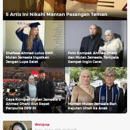
5 Artis Ini Nikahi Mantan Pasangan Teman
Shafeea Ahmad Lulus SMP,
Foto Kompak Ahmad Dhani
Mulan Jameela Ingatkan
dan Mulan Jameela, Ternyata
Jangan Lupa Salat
Sempat Ingin Cerai
Gaya Kompak Mulan Jameela &
Ahmad Dhani Ikut Rapat
Momen Mulan Jameela Beri
Paripurna DPR RI
Kejutan Ultah ke Anak
Wolipop