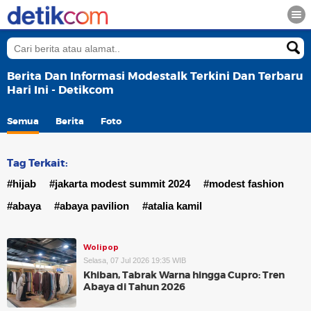
Berita Dan Informasi Modestalk Terkini Dan Terbaru
Hari Ini - Detikcom
Semua
Berita
Foto
Tag Terkait:
#hijab
#jakarta modest summit 2024
#modest fashion
#abaya
#abaya pavilion
#atalia kamil
Wolipop
Selasa, 07 Jul 2026 19:35 WIB
Khiban, Tabrak Warna hingga Cupro: Tren
Abaya di Tahun 2026